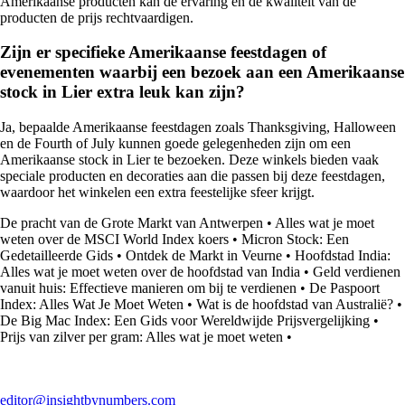
Amerikaanse producten kan de ervaring en de kwaliteit van de
producten de prijs rechtvaardigen.
Zijn er specifieke Amerikaanse feestdagen of
evenementen waarbij een bezoek aan een Amerikaanse
stock in Lier extra leuk kan zijn?
Ja, bepaalde Amerikaanse feestdagen zoals Thanksgiving, Halloween
en de Fourth of July kunnen goede gelegenheden zijn om een
Amerikaanse stock in Lier te bezoeken. Deze winkels bieden vaak
speciale producten en decoraties aan die passen bij deze feestdagen,
waardoor het winkelen een extra feestelijke sfeer krijgt.
De pracht van de Grote Markt van Antwerpen
•
Alles wat je moet
weten over de MSCI World Index koers
•
Micron Stock: Een
Gedetailleerde Gids
•
Ontdek de Markt in Veurne
•
Hoofdstad India:
Alles wat je moet weten over de hoofdstad van India
•
Geld verdienen
vanuit huis: Effectieve manieren om bij te verdienen
•
De Paspoort
Index: Alles Wat Je Moet Weten
•
Wat is de hoofdstad van Australië?
•
De Big Mac Index: Een Gids voor Wereldwijde Prijsvergelijking
•
Prijs van zilver per gram: Alles wat je moet weten
•
editor@insightbynumbers.com