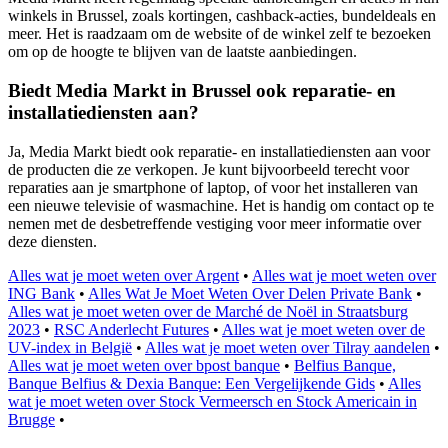
winkels in Brussel, zoals kortingen, cashback-acties, bundeldeals en
meer. Het is raadzaam om de website of de winkel zelf te bezoeken
om op de hoogte te blijven van de laatste aanbiedingen.
Biedt Media Markt in Brussel ook reparatie- en
installatiediensten aan?
Ja, Media Markt biedt ook reparatie- en installatiediensten aan voor
de producten die ze verkopen. Je kunt bijvoorbeeld terecht voor
reparaties aan je smartphone of laptop, of voor het installeren van
een nieuwe televisie of wasmachine. Het is handig om contact op te
nemen met de desbetreffende vestiging voor meer informatie over
deze diensten.
Alles wat je moet weten over Argent
•
Alles wat je moet weten over
ING Bank
•
Alles Wat Je Moet Weten Over Delen Private Bank
•
Alles wat je moet weten over de Marché de Noël in Straatsburg
2023
•
RSC Anderlecht Futures
•
Alles wat je moet weten over de
UV-index in België
•
Alles wat je moet weten over Tilray aandelen
•
Alles wat je moet weten over bpost banque
•
Belfius Banque,
Banque Belfius & Dexia Banque: Een Vergelijkende Gids
•
Alles
wat je moet weten over Stock Vermeersch en Stock Americain in
Brugge
•