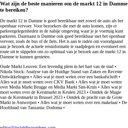
Wat zijn de beste manieren om de markt 12 in Damme
te bereiken?
De markt 12 in Damme is goed bereikbaar met zowel de auto als het
openbaar vervoer. Voor bezoekers die met de auto komen, zijn er
parkeergelegenheden in de nabije omgeving waar je je voertuig kunt
parkeren. Daarnaast is Damme ook goed bereikbaar met het openbaar
vervoer, zoals de bus of de fiets. Het is aan te raden om voorafgaand
aan je bezoek de actuele reisinformatie te raadplegen en eventueel een
route uit te stippelen om zo optimaal van je bezoek aan de markt 12 in
Damme te kunnen genieten.
Oude Markt Leuven: Een levendig plein in het hart van de stad
•
Nikola Stock: Analyse van de Huidige Stand van Zaken en Recente
Ontwikkelingen
•
Alles wat je moet weten over een bankafschrift
•
Alles wat je moet weten over CKV Bank
•
Alles wat je moet weten
over Media Markt Brugge en Media Markt Sint-Kruis
•
Alles wat je
moet weten over de Kerstmarkt in Keulen 2023
•
Ontdek de Magie
van de Kerstmarkt in Brussel 2023
•
Ontdek de pracht van de Grote
Markt in Antwerpen
•
Alles wat je moet weten over een makelaar
•
De
Hoofdstad van Tanzania: Dodoma
•
editor@insightbynumbers.com