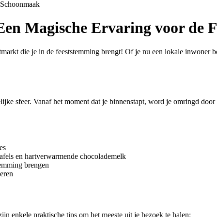
Schoonmaak
Een Magische Ervaring voor de 
rkt die je in de feeststemming brengt! Of je nu een lokale inwoner be
jke sfeer. Vanaf het moment dat je binnenstapt, word je omringd door 
es
 wafels en hartverwarmende chocolademelk
stemming brengen
veren
n enkele praktische tips om het meeste uit je bezoek te halen: