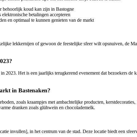
r behoorlijk koud kan zijn in Bastogne
 elektronische betalingen accepteren
den en optimaal te kunnen genieten van de markt
kelijke lekkernijen of gewoon de feestelijke sfeer wilt opsnuiven, de
2023?
 in 2023. Het is een jaarlijks terugkerend evenement dat bezoekers de ka
markt in Bastenaken?
boden, zoals kraampjes met ambachtelijke producten, kerstdecoraties, l
 warme dranken zoals glühwein en chocolademelk.
ie invullen], in het centrum van de stad. Deze locatie biedt een sfeerv