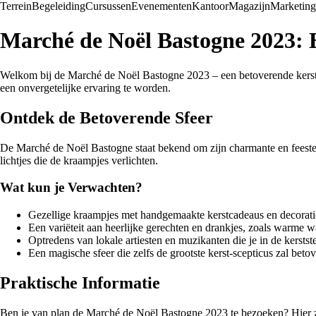
Terrein
Begeleiding
Cursussen
Evenementen
Kantoor
Magazijn
Marketing
Marché de Noël Bastogne 2023: 
Welkom bij de Marché de Noël Bastogne 2023 – een betoverende kerstma
een onvergetelijke ervaring te worden.
Ontdek de Betoverende Sfeer
De Marché de Noël Bastogne staat bekend om zijn charmante en feesteli
lichtjes die de kraampjes verlichten.
Wat kun je Verwachten?
Gezellige kraampjes met handgemaakte kerstcadeaus en decorati
Een variëteit aan heerlijke gerechten en drankjes, zoals warme
Optredens van lokale artiesten en muzikanten die je in de kerst
Een magische sfeer die zelfs de grootste kerst-scepticus zal beto
Praktische Informatie
Ben je van plan de Marché de Noël Bastogne 2023 te bezoeken? Hier zij