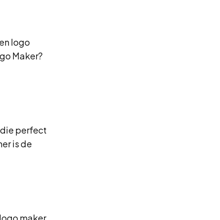
een logo
Logo Maker?
 die perfect
er is de
n logo maker