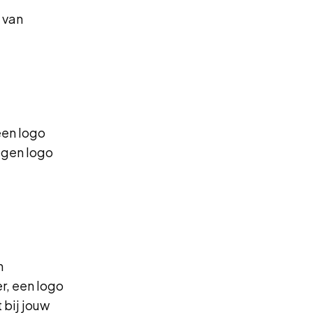
 van
een logo
eigen logo
n
r, een logo
 bij jouw