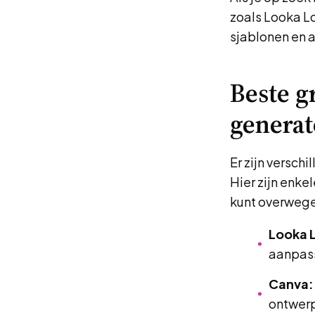
zoals Looka Lo
sjablonen en 
Beste g
generat
Er zijn versch
Hier zijn enke
kunt overweg
Looka 
aanpas
Canva:
ontwer