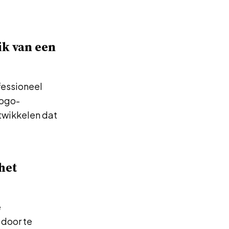
ik van een
fessioneel
logo-
twikkelen dat
het
e
 door te