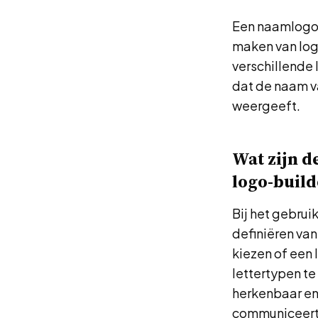
Een naamlogo-g
maken van log
verschillende 
dat de naam va
weergeeft.
Wat zijn d
logo-build
Bij het gebrui
definiëren van
kiezen of een
lettertypen te
herkenbaar en 
communiceert