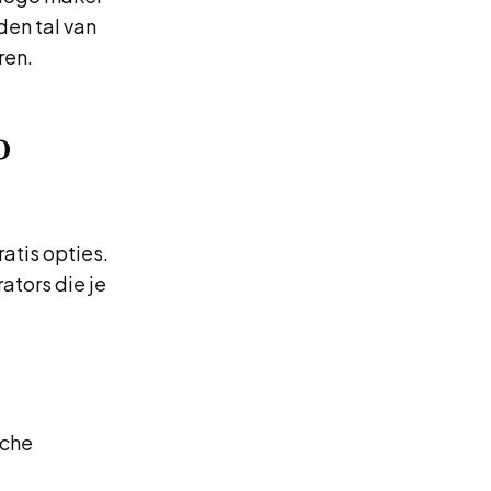
den tal van
ren.
o
atis opties.
ators die je
sche