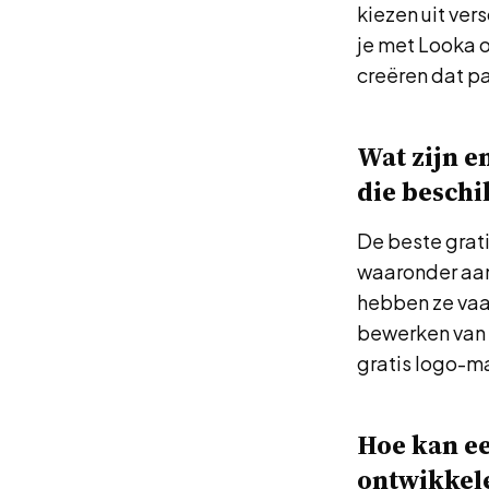
kiezen uit ver
je met Looka 
creëren dat pa
Wat zijn e
die beschi
De beste grat
waaronder aan
hebben ze vaa
bewerken van l
gratis logo-m
Hoe kan ee
ontwikkele