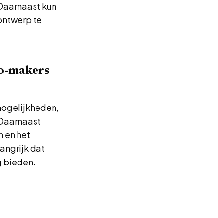
 Daarnaast kun
ontwerp te
go-makers
mogelijkheden,
 Daarnaast
n en het
angrijk dat
g bieden.