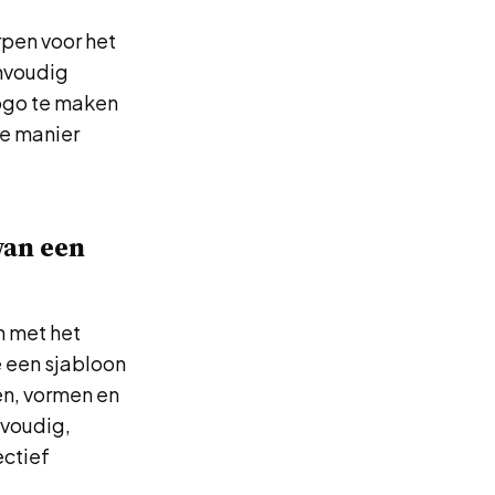
rpen voor het
nvoudig
logo te maken
le manier
van een
n met het
e een sjabloon
en, vormen en
nvoudig,
ectief