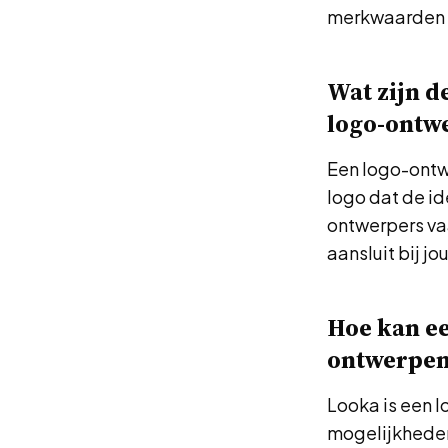
merkwaarden e
Wat zijn d
logo-ontwe
Een logo-ontwe
logo dat de id
ontwerpers vaa
aansluit bij 
Hoe kan ee
ontwerpen
Looka is een l
mogelijkheden