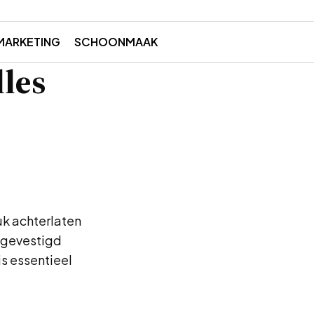
MARKETING
SCHOONMAAK
les
uk achterlaten
n gevestigd
is essentieel