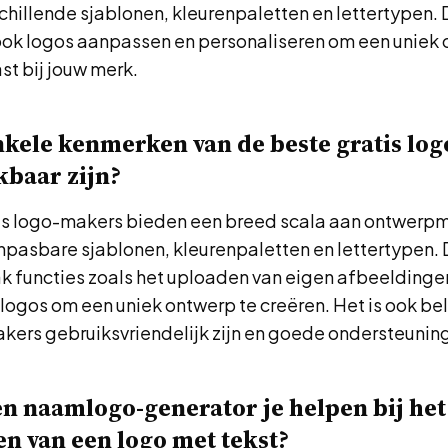
schillende sjablonen, kleurenpaletten en lettertypen.
ook logos aanpassen en personaliseren om een uniek 
st bij jouw merk.
nkele kenmerken van de beste gratis lo
kbaar zijn?
is logo-makers bieden een breed scala aan ontwerp
pasbare sjablonen, kleurenpaletten en lettertypen.
k functies zoals het uploaden van eigen afbeeldinge
ogos om een uniek ontwerp te creëren. Het is ook bel
akers gebruiksvriendelijk zijn en goede ondersteunin
n naamlogo-generator je helpen bij het
n van een logo met tekst?