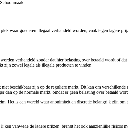
Schoonmaak
plek waar goederen illegaal verhandeld worden, vaak tegen lagere prijze
.
orden verhandeld zonder dat hier belasting over betaald wordt of dat h
zijn zowel legale als illegale producten te vinden.
iet beschikbaar zijn op de reguliere markt. Dit kan om verschillende 
ager dan op de normale markt, omdat er geen belasting over betaald wo
m. Het is een wereld waar anonimiteit en discretie belangrijk zijn om t
ken vanwege de lagere prijzen, brengt het ook aanzienlijke risicos me