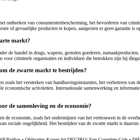
 het ontbreken van consumentenbescherming, het bevorderen van crimine
ure of gevaarlijke producten te kopen, aangezien er geen garantie is o
warte markt?
nder de handel in drugs, wapens, gestolen goederen, namaakproducten,
voor criminele organisaties en individuen die betrokken zijn bij illegale
m de zwarte markt te bestrijden?
zoals het versterken van handhavingsinstanties, het verbeteren van de
gale economische activiteiten. Internationale samenwerking en informati
voor de samenleving en de economie?
de economie, zoals het ondermijnen van het vertrouwen in de overheid e
an sociale ongelijkheid. Het bestrijden van de zwarte markt is daarom
NP Paribas
•
Obligaties Kopen bij DEGIRO: Een Complete Gids
•
DHB