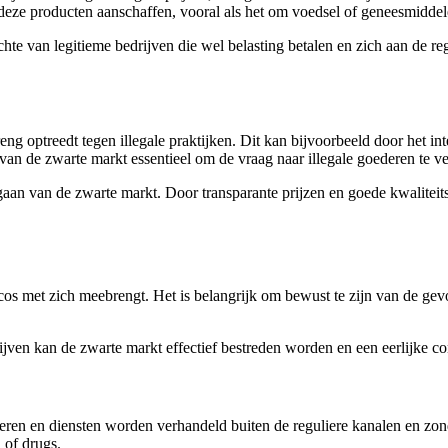
e deze producten aanschaffen, vooral als het om voedsel of geneesmiddel
te van legitieme bedrijven die wel belasting betalen en zich aan de reg
eng optreedt tegen illegale praktijken. Dit kan bijvoorbeeld door het i
 van de zwarte markt essentieel om de vraag naar illegale goederen te v
engaan van de zwarte markt. Door transparante prijzen en goede kwali
os met zich meebrengt. Het is belangrijk om bewust te zijn van de gevo
ven kan de zwarte markt effectief bestreden worden en een eerlijke c
en en diensten worden verhandeld buiten de reguliere kanalen en zonde
 of drugs.