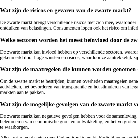
Wat zijn de risicos en gevaren van de zwarte markt?
De zwarte markt brengt verschillende risicos met zich mee, waaronder
ontduiken van belastingen. Consumenten lopen ook het risico om inferie
Welke sectoren worden het meest beïnvloed door de z
De zwarte markt kan invloed hebben op verschillende sectoren, waaro
gekenmerkt door hoge winsten en risicos, waardoor ze aantrekkelijk zijn 
Wat zijn de maatregelen die kunnen worden genomen o
Om de zwarte markt te bestrijden, kunnen overheden maatregelen nemen 
activiteiten, het bevorderen van transparantie en het stimuleren van le
markten aan te pakken.
Wat zijn de mogelijke gevolgen van de zwarte markt 
De zwarte markt kan negatieve gevolgen hebben voor de samenleving en 
belemmeren van economische groei en ontwikkeling, en het vergroten v
te waarborgen.
Alles wat u moet weten over Online Bankieren bij Fortis Banque en B