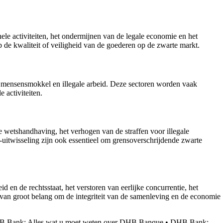
le activiteiten, het ondermijnen van de legale economie en het
p de kwaliteit of veiligheid van de goederen op de zwarte markt.
 mensensmokkel en illegale arbeid. Deze sectoren worden vaak
 activiteiten.
 wetshandhaving, het verhogen van de straffen voor illegale
e-uitwisseling zijn ook essentieel om grensoverschrijdende zwarte
n de rechtsstaat, het verstoren van eerlijke concurrentie, het
 van groot belang om de integriteit van de samenleving en de economie
 Bank: Alles wat u moet weten over DHB Banque
•
DHB Bank: