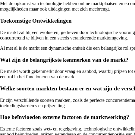
Met de opkomst van technologie hebben online marktplaatsen en e-c
mogelijkheden maar ook uitdagingen met zich meebrengt.
Toekomstige Ontwikkelingen
De markt zal blijven evolueren, gedreven door technologische vooruit
concurrerend te blijven in een steeds veranderende marktomgeving.
Al met al is de markt een dynamische entiteit die een belangrijke rol s
Wat zijn de belangrijkste kenmerken van de markt?
De markt wordt gekenmerkt door vraag en aanbod, waarbij prijzen tot s
een rol in het functioneren van de markt.
Welke soorten markten bestaan er en wat zijn de versc
Er zijn verschillende soorten markten, zoals de perfecte concurrentiema
toetredingsbarrières en prijszetting.
Hoe beïnvloeden externe factoren de marktwerking?
Externe factoren zoals wet- en regelgeving, technologische ontwikke
aanbod beïnvloeden, prijzen veranderen en de concurrentiepositie van 