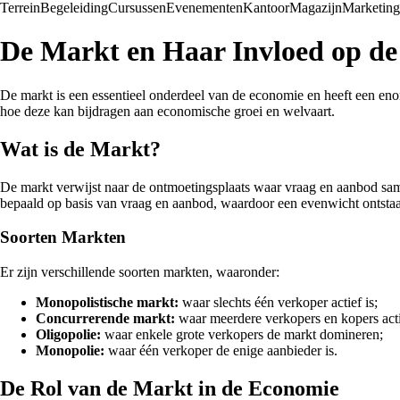
Terrein
Begeleiding
Cursussen
Evenementen
Kantoor
Magazijn
Marketing
De Markt en Haar Invloed op d
De markt is een essentieel onderdeel van de economie en heeft een enor
hoe deze kan bijdragen aan economische groei en welvaart.
Wat is de Markt?
De markt verwijst naar de ontmoetingsplaats waar vraag en aanbod s
bepaald op basis van vraag en aanbod, waardoor een evenwicht ontstaat
Soorten Markten
Er zijn verschillende soorten markten, waaronder:
Monopolistische markt:
waar slechts één verkoper actief is;
Concurrerende markt:
waar meerdere verkopers en kopers actie
Oligopolie:
waar enkele grote verkopers de markt domineren;
Monopolie:
waar één verkoper de enige aanbieder is.
De Rol van de Markt in de Economie