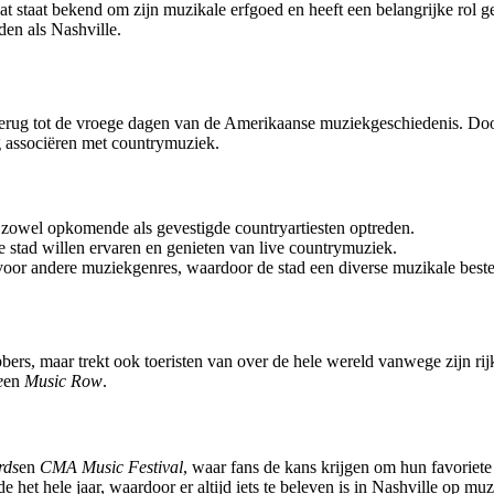
aat staat bekend om zijn muzikale erfgoed en heeft een belangrijke rol
den als Nashville.
terug tot de vroege dagen van de Amerikaanse muziekgeschiedenis. Door
g associëren met countrymuziek.
r zowel opkomende als gevestigde countryartiesten optreden.
de stad willen ervaren en genieten van live countrymuziek.
voor andere muziekgenres, waardoor de stad een diverse muzikale best
bbers, maar trekt ook toeristen van over de hele wereld vanwege zijn r
e
en
Music Row
.
ds
en
CMA Music Festival
, waar fans de kans krijgen om hun favoriete 
 het hele jaar, waardoor er altijd iets te beleven is in Nashville op muz