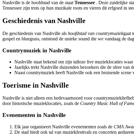
Nashville is de hoofdstad van de staat
Tennessee
. Deze zuidelijke st
Tennessee zijn trots op hun muzikale roots en vieren dit erfgoed in ste
Geschiedenis van Nashville
De geschiedenis van Nashville als
hoofdstad van countrymuziek
gaat 
gospel en bluegrass, ontstond de unieke sound die we vandaag de da
Countrymuziek in Nashville
Nashville staat bekend om zijn talloze live muzieklocaties waa
Jaarlijks trekt Nashville duizenden bezoekers die de sfeer van 
Naast countrymuziek heeft Nashville ook een bruisende scene 
Toerisme in Nashville
Nashville is niet alleen een bedevaartsoord voor countrymuziekliefhe
door historische muzieklocaties, zoals de
Country Music Hall of Fam
Evenementen in Nashville
Elk jaar organiseert Nashville evenementen zoals de
CMA Awar
De stad biedt ook tal van muziekfestivals en concerten gedurende