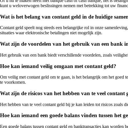
Of u nu te maken heeft met banque cash of cash banque, het is belangr
kunt u weloverwogen beslissingen nemen met betrekking tot uw finan
Wat is het belang van contant geld in de huidige same
Contant geld speelt nog steeds een belangrijke rol in onze samenleving,
situaties waar elektronische betalingen niet mogelijk zijn.
Wat zijn de voordelen van het gebruik van een bank in
Het gebruik van een bank biedt verschillende voordelen, zoals veilighe
Hoe kan iemand veilig omgaan met contant geld?
Om veilig met contant geld om te gaan, is het belangrijk om het goed te 
te voorkomen.
Wat zijn de risicos van het hebben van te veel contant g
Het hebben van te veel contant geld bij je kan leiden tot risicos zoals d
Hoe kan iemand een goede balans vinden tussen het ge
Een goede balans tussen contant geld en banktransacties kan worden be