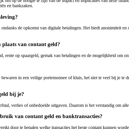
ijk om op de hoogte te zijn van de impact en implicaties van deze fina
ciën en bankzaken.
nleving?
 ondanks de opkomst van digitale betalingen. Het biedt anonimiteit en o
 plaats van contant geld?
id, rente op spaargeld, gemak van betalingen en de mogelijkheid om onl
bewaren in een veilige portemonnee of kluis, het niet te veel bij je te d
eld bij je?
iefstal, verlies of onbedoelde uitgaven. Daarom is het verstandig om alle
bruik van contant geld en banktransacties?
reikt door te bepalen welke transacties het beste contant kunnen worde