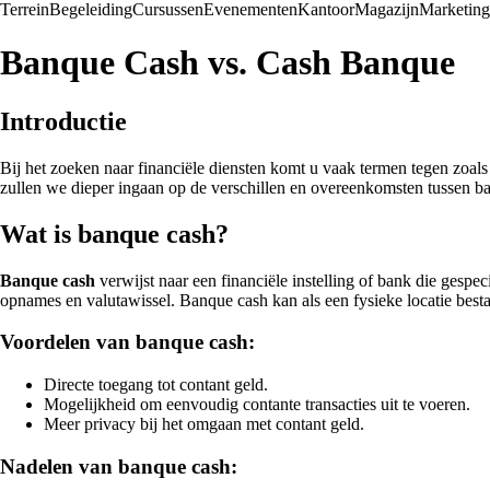
Terrein
Begeleiding
Cursussen
Evenementen
Kantoor
Magazijn
Marketing
Banque Cash vs. Cash Banque
Introductie
Bij het zoeken naar financiële diensten komt u vaak termen tegen zoals
zullen we dieper ingaan op de verschillen en overeenkomsten tussen b
Wat is banque cash?
Banque cash
verwijst naar een financiële instelling of bank die gespec
opnames en valutawissel. Banque cash kan als een fysieke locatie best
Voordelen van banque cash:
Directe toegang tot contant geld.
Mogelijkheid om eenvoudig contante transacties uit te voeren.
Meer privacy bij het omgaan met contant geld.
Nadelen van banque cash: