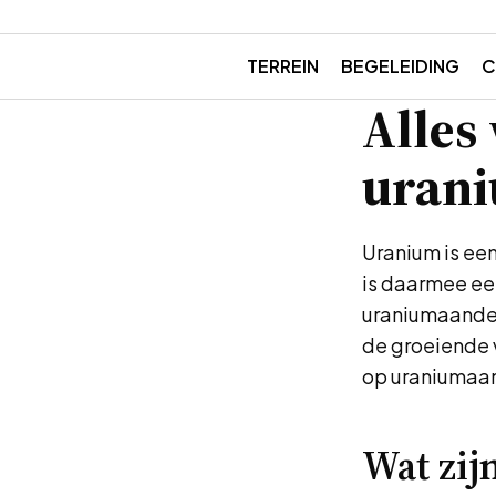
TERREIN
BEGELEIDING
C
Alles
uran
Uranium is een
is daarmee ee
uraniumaandel
de groeiende v
op uraniumaan
Wat zij