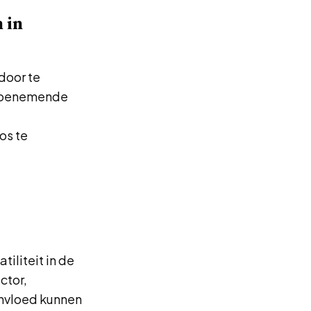
 in
door te
n toenemende
os te
iliteit in de
ctor,
invloed kunnen