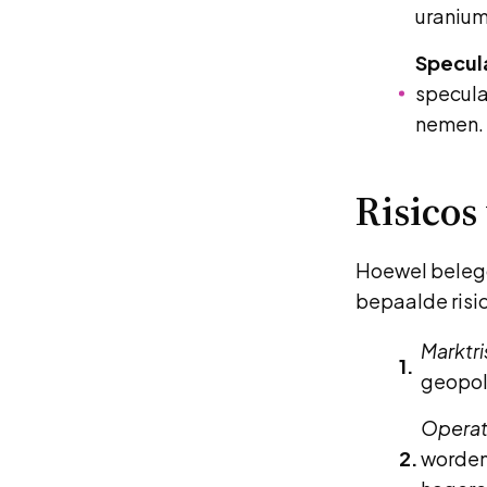
uranium
Specul
specula
nemen.
Risicos
Hoewel belegg
bepaalde risi
Marktri
geopol
Operati
worden