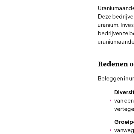
Uraniumaandele
Deze bedrijven
uranium. Inves
bedrijven te 
uraniumaande
Redenen o
Beleggen in u
Diversi
van een
vertege
Groeip
vanwege