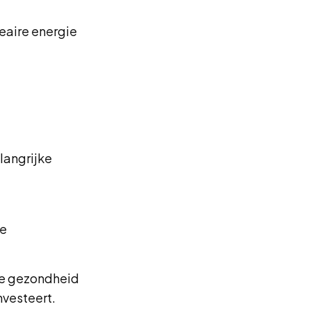
eaire energie
langrijke
de
ële gezondheid
nvesteert.