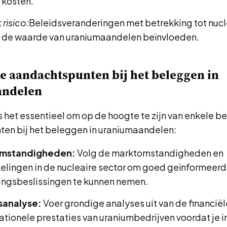
 kosten.
 risico:
Beleidsveranderingen met betrekking tot nucl
 de waarde van uraniumaandelen beïnvloeden.
e aandachtspunten bij het beleggen in
andelen
s het essentieel om op de hoogte te zijn van enkele be
en bij het beleggen in uraniumaandelen:
mstandigheden:
Volg de marktomstandigheden en
elingen in de nucleaire sector om goed geïnformeer
ngsbeslissingen te kunnen nemen.
sanalyse:
Voer grondige analyses uit van de financi
ationele prestaties van uraniumbedrijven voordat je i