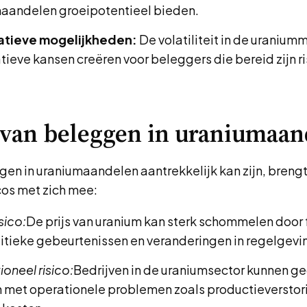
aandelen groeipotentieel bieden.
atieve mogelijkheden:
De volatiliteit in de uranium
tieve kansen creëren voor beleggers die bereid zijn ri
 van beleggen in uraniumaa
en in uraniumaandelen aantrekkelijk kan zijn, brengt
cos met zich mee:
sico:
De prijs van uranium kan sterk schommelen door 
itieke gebeurtenissen en veranderingen in regelgevi
oneel risico:
Bedrijven in de uraniumsector kunnen g
 met operationele problemen zoals productieverstor