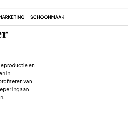
MARKETING
SCHOONMAAK
er
gieproductie en
en in
rofiteren van
dieper ingaan
n.