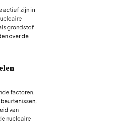
ctief zijn in
ucleaire
als grondstof
nden over de
elen
nde factoren,
ebeurtenissen,
eid van
de nucleaire