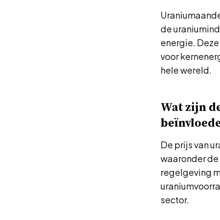
Uraniumaandele
de uraniumind
energie. Deze 
voor kernenerg
hele wereld.
Wat zijn d
beïnvloed
De prijs van 
waaronder de 
regelgeving m
uraniumvoorra
sector.