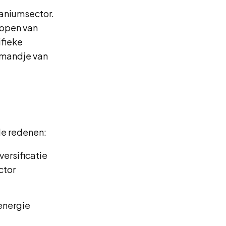
raniumsector.
kopen van
ifieke
 mandje van
de redenen:
ersificatie
ctor
energie