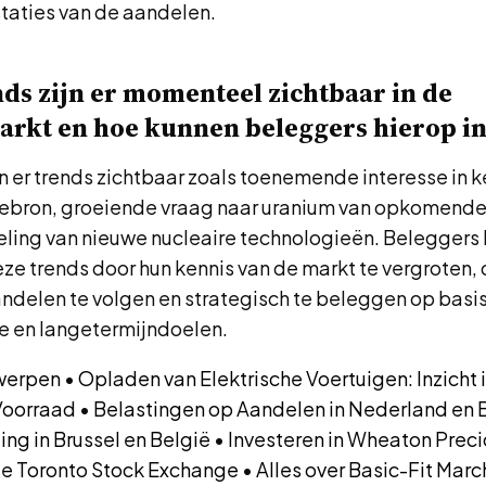
staties van de aandelen.
ds zijn er momenteel zichtbaar in de
rkt en hoe kunnen beleggers hierop i
 er trends zichtbaar zoals toenemende interesse in k
ebron, groeiende vraag naar uranium van opkomend
eling van nieuwe nucleaire technologieën. Beleggers
ze trends door hun kennis van de markt te vergroten, 
ndelen te volgen en strategisch te beleggen op basis
ie en langetermijndoelen.
twerpen
•
Opladen van Elektrische Voertuigen: Inzicht 
Voorraad
•
Belastingen op Aandelen in Nederland en 
ing in Brussel en België
•
Investeren in Wheaton Preci
e Toronto Stock Exchange
•
Alles over Basic-Fit Mar