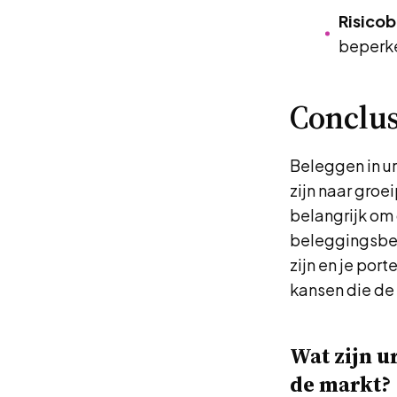
Risico
beperke
Conclus
Beleggen in u
zijn naar groei
belangrijk om 
beleggingsbes
zijn en je por
kansen die de
Wat zijn u
de markt?