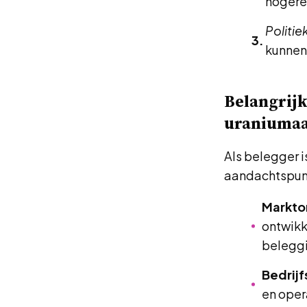
hogere
Politiek
kunnen
Belangrijk
uraniuma
Als belegger i
aandachtspunt
Markto
ontwikk
beleggi
Bedrijf
en oper