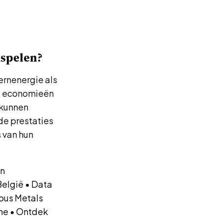
nspelen?
ernenergie als
e economieën
 kunnen
de prestaties
 van hun
in
België
•
Data
ous Metals
che
•
Ontdek