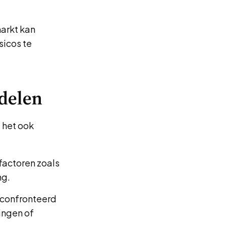
markt kan
sicos te
ndelen
 het ook
factoren zoals
ng.
econfronteerd
ingen of