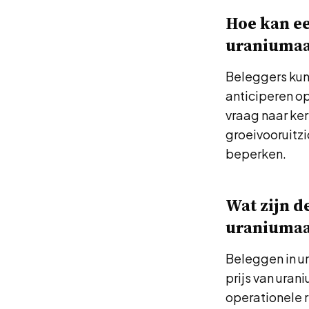
Hoe kan ee
uraniumaa
Beleggers kun
anticiperen op
vraag naar ker
groeivooruitzi
beperken.
Wat zijn d
uraniumaa
Beleggen in ur
prijs van uran
operationele r