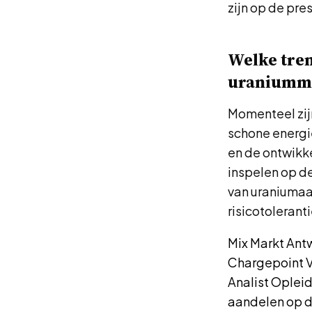
zijn op de pre
Welke tren
uraniumma
Momenteel zijn
schone energi
en de ontwikk
inspelen op de
van uraniumaa
risicotolerant
Mix Markt An
Chargepoint 
Analist Opleid
aandelen op d