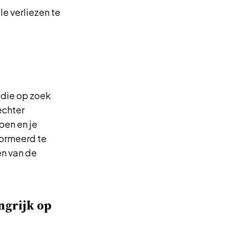
e verliezen te
 die op zoek
 echter
pen en je
formeerd te
en van de
ngrijk op