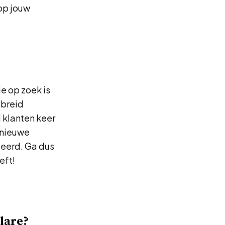
 op jouw
e op zoek is
ebreid
 klanten keer
 nieuwe
deerd. Ga dus
eft!
lare?