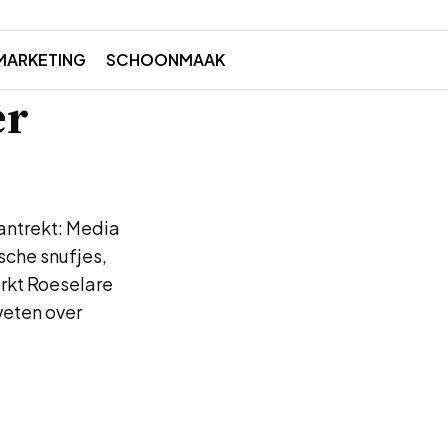
MARKETING
SCHOONMAAK
er
antrekt: Media
sche snufjes,
rkt Roeselare
 weten over