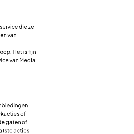
service die ze
 en van
op. Het is fijn
vice van Media
anbiedingen
ckacties of
de gaten of
aatste acties