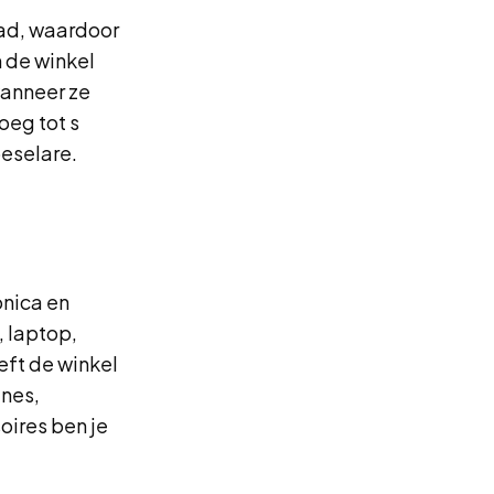
tad, waardoor
 de winkel
wanneer ze
oeg tot s
oeselare.
onica en
, laptop,
eft de winkel
ines,
oires ben je