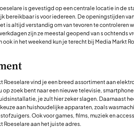
eselare is gevestigd op een centrale locatie in de s
k bereikbaar is voor iedereen. De openingstijden van
het is altijd verstandig om van tevoren te controleren 
 werkdagen zijn ze meestal geopend van s ochtends vr
n ook in het weekend kun je terecht bij Media Markt R
iment
t Roeselare vind je een breed assortiment aan elektr
u op zoek bent naar een nieuwe televisie, smartphone
idsinstallatie, je zult hier zeker slagen. Daarnaast he
 keuze aan huishoudelijke apparaten, zoals wasmach
stofzuigers. Ook voor games, films, muziek en access
t Roeselare aan het juiste adres.