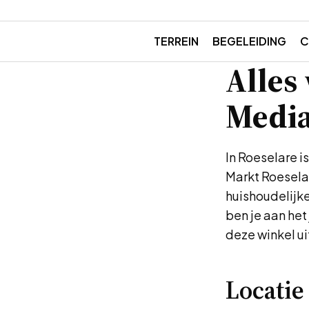
TERREIN
BEGELEIDING
C
Alles
Media
In Roeselare i
Markt Roeselar
huishoudelijk
ben je aan het 
deze winkel u
Locatie