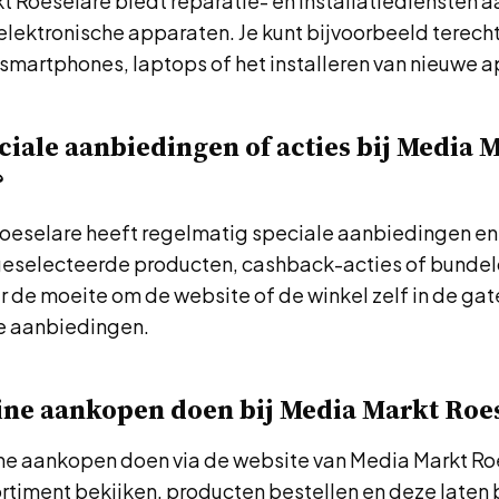
t Roeselare biedt reparatie- en installatiediensten a
elektronische apparaten. Je kunt bijvoorbeeld terecht
smartphones, laptops of het installeren van nieuwe a
eciale aanbiedingen of acties bij Media 
?
oeselare heeft regelmatig speciale aanbiedingen en 
geselecteerde producten, cashback-acties of bundel
r de moeite om de website of de winkel zelf in de ga
te aanbiedingen.
ine aankopen doen bij Media Markt Roe
line aankopen doen via de website van Media Markt Ro
ortiment bekijken, producten bestellen en deze laten