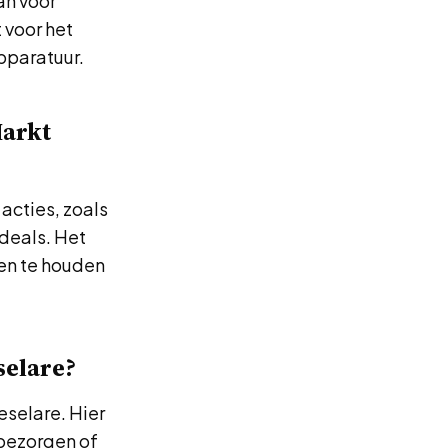
an voor
 voor het
pparatuur.
Markt
acties, zoals
deals. Het
ten te houden
selare?
eselare. Hier
 bezorgen of