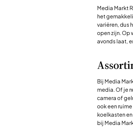
Media Markt Ro
het gemakkelij
variëren, dus 
open zijn. Op
avonds laat, e
Assort
Bij Media Mark
media. Of je n
camera of gelu
ook een ruime
koelkasten en 
bij Media Mark