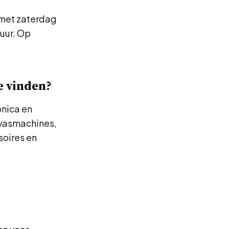
 met zaterdag
 uur. Op
e vinden?
onica en
 wasmachines,
soires en