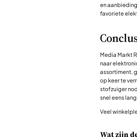
en aanbiedinge
favoriete elek
Conclus
Media Markt Ro
naar elektron
assortiment, g
op keer te ve
stofzuiger no
snel eens lang
Veel winkelple
Wat zijn d