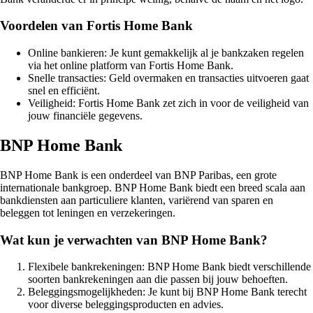
Voordelen van Fortis Home Bank
Online bankieren: Je kunt gemakkelijk al je bankzaken regelen
via het online platform van Fortis Home Bank.
Snelle transacties: Geld overmaken en transacties uitvoeren gaat
snel en efficiënt.
Veiligheid: Fortis Home Bank zet zich in voor de veiligheid van
jouw financiële gegevens.
BNP Home Bank
BNP Home Bank is een onderdeel van BNP Paribas, een grote
internationale bankgroep. BNP Home Bank biedt een breed scala aan
bankdiensten aan particuliere klanten, variërend van sparen en
beleggen tot leningen en verzekeringen.
Wat kun je verwachten van BNP Home Bank?
Flexibele bankrekeningen: BNP Home Bank biedt verschillende
soorten bankrekeningen aan die passen bij jouw behoeften.
Beleggingsmogelijkheden: Je kunt bij BNP Home Bank terecht
voor diverse beleggingsproducten en advies.