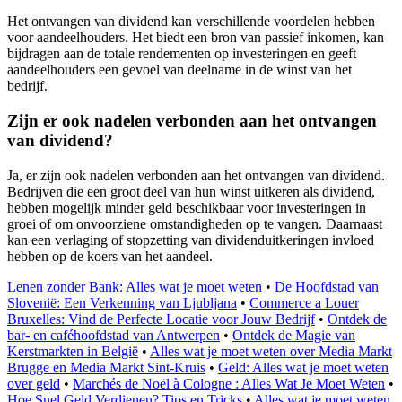
Het ontvangen van dividend kan verschillende voordelen hebben
voor aandeelhouders. Het biedt een bron van passief inkomen, kan
bijdragen aan de totale rendementen op investeringen en geeft
aandeelhouders een gevoel van deelname in de winst van het
bedrijf.
Zijn er ook nadelen verbonden aan het ontvangen
van dividend?
Ja, er zijn ook nadelen verbonden aan het ontvangen van dividend.
Bedrijven die een groot deel van hun winst uitkeren als dividend,
hebben mogelijk minder geld beschikbaar voor investeringen in
groei of om onvoorziene omstandigheden op te vangen. Daarnaast
kan een verlaging of stopzetting van dividenduitkeringen invloed
hebben op de koers van het aandeel.
Lenen zonder Bank: Alles wat je moet weten
•
De Hoofdstad van
Slovenië: Een Verkenning van Ljubljana
•
Commerce a Louer
Bruxelles: Vind de Perfecte Locatie voor Jouw Bedrijf
•
Ontdek de
bar- en caféhoofdstad van Antwerpen
•
Ontdek de Magie van
Kerstmarkten in België
•
Alles wat je moet weten over Media Markt
Brugge en Media Markt Sint-Kruis
•
Geld: Alles wat je moet weten
over geld
•
Marchés de Noël à Cologne : Alles Wat Je Moet Weten
•
Hoe Snel Geld Verdienen? Tips en Tricks
•
Alles wat je moet weten