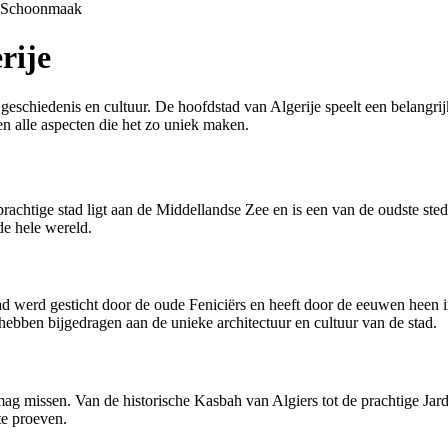
Schoonmaak
rije
geschiedenis en cultuur. De hoofdstad van Algerije speelt een belangrijke
en alle aspecten die het zo uniek maken.
achtige stad ligt aan de Middellandse Zee en is een van de oudste stede
de hele wereld.
stad werd gesticht door de oude Feniciërs en heeft door de eeuwen heen
bben bijgedragen aan de unieke architectuur en cultuur van de stad.
 mag missen. Van de historische Kasbah van Algiers tot de prachtige Jard
te proeven.