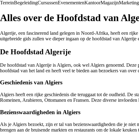
Terrein
Begeleiding
Cursussen
Evenementen
Kantoor
Magazijn
Marketing
Alles over de Hoofdstad van Alge
Algerije, een fascinerend land gelegen in Noord-Afrika, heeft een rijke 
uitgebreide gids zullen we dieper ingaan op de hoofdstad van Algerije 
De Hoofdstad Algerije
De hoofdstad van Algerije is Algiers, ook wel Algiers genoemd. Deze pr
hoofdstad van het land en heeft veel te bieden aan bezoekers van over 
Geschiedenis van Algiers
Algiers heeft een rijke geschiedenis die teruggaat tot de oudheid. De 
Romeinen, Arabieren, Ottomanen en Fransen. Deze diverse invloeden he
Bezienswaardigheden in Algiers
Als je Algiers bezoekt, zijn er tal van bezienswaardigheden die je niet
brengen aan de bruisende markten en restaurants om de lokale keuken 