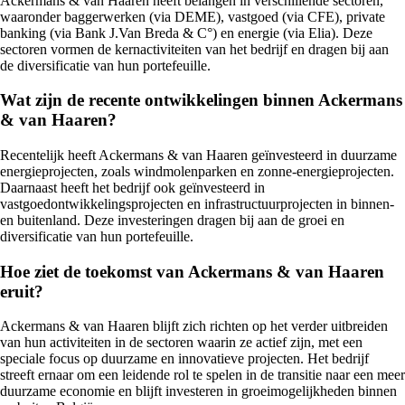
Ackermans & van Haaren heeft belangen in verschillende sectoren,
waaronder baggerwerken (via DEME), vastgoed (via CFE), private
banking (via Bank J.Van Breda & C°) en energie (via Elia). Deze
sectoren vormen de kernactiviteiten van het bedrijf en dragen bij aan
de diversificatie van hun portefeuille.
Wat zijn de recente ontwikkelingen binnen Ackermans
& van Haaren?
Recentelijk heeft Ackermans & van Haaren geïnvesteerd in duurzame
energieprojecten, zoals windmolenparken en zonne-energieprojecten.
Daarnaast heeft het bedrijf ook geïnvesteerd in
vastgoedontwikkelingsprojecten en infrastructuurprojecten in binnen-
en buitenland. Deze investeringen dragen bij aan de groei en
diversificatie van hun portefeuille.
Hoe ziet de toekomst van Ackermans & van Haaren
eruit?
Ackermans & van Haaren blijft zich richten op het verder uitbreiden
van hun activiteiten in de sectoren waarin ze actief zijn, met een
speciale focus op duurzame en innovatieve projecten. Het bedrijf
streeft ernaar om een leidende rol te spelen in de transitie naar een meer
duurzame economie en blijft investeren in groeimogelijkheden binnen